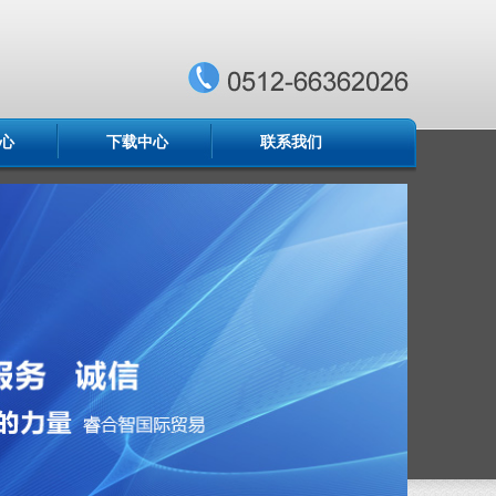
心
下载中心
联系我们