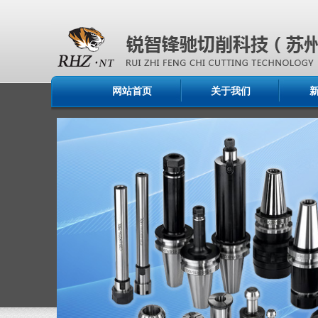
网站首页
关于我们