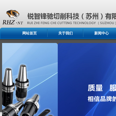
网站首页
关于我们
新闻中心