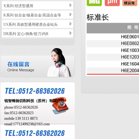
X系列 经济型通用
K系列 钛合金/镍基合金/高温合金等
US系列 高效型通用硬质合金钻头
DR系列 定心/倒角/饺刀/内R
锐智锋驰切削科技（苏州）有限公司
phone:
0512-66362026
fax:
0512-66362023
mobile:
139 5111 8873
email:17712499238@163.com