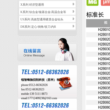
X系列 经济型通用
K系列 钛合金/镍基合金/高温合金等
US系列 高效型通用硬质合金钻头
DR系列 定心/倒角/饺刀/内R
锐智锋驰切削科技（苏州）有限公司
phone:
0512-66362026
fax:
0512-66362023
mobile:
139 5111 8873
email:17712499238@163.com