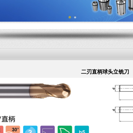
二刃直柄球头立铣刀