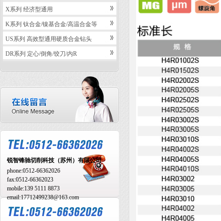
X系列 经济型通用
K系列 钛合金/镍基合金/高温合金等
US系列 高效型通用硬质合金钻头
DR系列 定心/倒角/饺刀/内R
锐智锋驰切削科技（苏州）有限公司
phone:
0512-66362026
fax:
0512-66362023
mobile:
139 5111 8873
email:17712499238@163.com